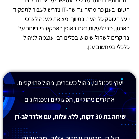
התחרותיים ביותר מבלי להתפשר על איכות. קצב
השינוי בענן כה מהיר עד שה-IT נדרש לעבור לתפקיד
יועץ העוסק כל העת בתיווך ומציאת מענה לצרכי
הארגון. כדי לעשות זאת באופן האפקטיבי ביותר על
ברוקרים לשקול שימוש בכלים רבי-עוצמה לניהול
כלכלי במחשוב ענן.
יעוץ טכנולוגי, ניהול משברים, ניהול פרויקטים,
אתגרים ניהוליים, תפעוליים וטכנולוגים
שיחה בת 30 דקות, ללא עלות, עם אלדר לב-רן
קליק, פרטים ונחזור אליך. מבטיחים.